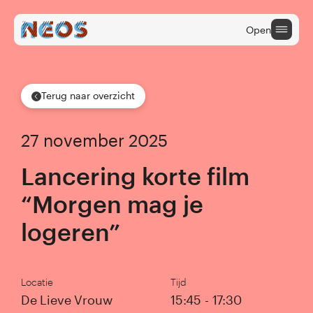
Open
Terug naar overzicht
Onderwijs
27 november 2025
Cultuuraanbieders
Lancering korte film
Cultuur na School
“Morgen mag je
logeren”
Locatie
Tijd
De Lieve Vrouw
15:45 - 17:30