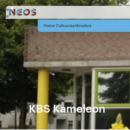
Over
ons
Home Cultuuraanbieders
KBS Kameleon