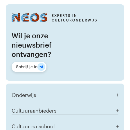
Academie
EXPERTS IN
agenda
CULTUURONDERWIJS
Inspiratieplein
Wil je onze
nieuwsbrief
Login
ontvangen?
Schrijf je in
Onderwijs
Aanbod alle doelgroepen
Cultuuraanbieders
Het jonge kind
Primair onderwijs
Homepage Cultuuraanbieders
Cultuur na school
Voortgezet onderwijs
Samenwerken met NEOS