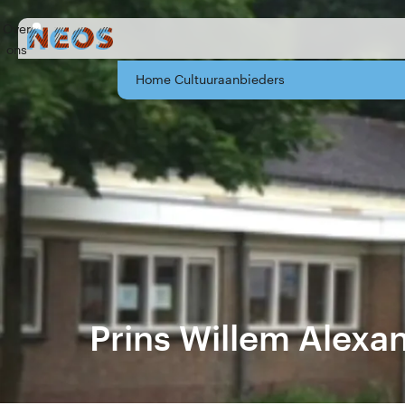
Over
ons
Home Cultuuraanbieders
Prins Willem Alexa