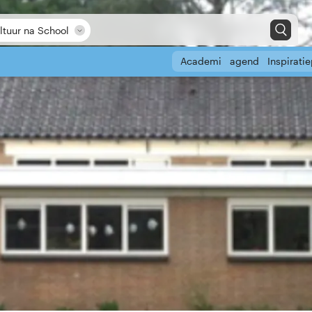
ltuur na School
Academie
agenda
Inspiratie