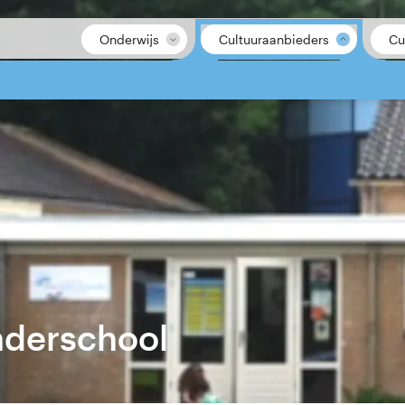
Onderwijs
Cultuuraanbieders
Cu
nderschool