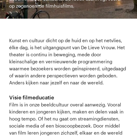
Academie
op zogenoemde filmhuisfilms.
agenda
Inspiratieplein
K
unst en cultuur dicht op de huid en op het netvlies,
élke dag, is het uitgangspunt van De Lieve Vrouw. Het
Login
theater is continu in beweging, mede door
kleinschalige en vernieuwende programmering
waarmee bezoekers worden geïnspireerd, uitgedaagd
of waarin andere perspectieven worden geboden.
Anders kijken naar jezelf en naar de wereld.
Visie filmeducatie
Film is in onze beeldcultuur overal aanwezig. Vooral
kinderen en jongeren kijken, maken en delen vaak in
hoog tempo. Of het nu gaat om streamingdiensten,
sociale media of een bioscoopbezoek. Door middel
van film leren jongeren zichzelf, elkaar en de wereld