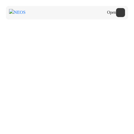
Open
Onderwijs
Cultuuraanbieders
De NEOS Zomeracademie
Cultuur na School
2026
De Zomeracademie is hét moment en de plek om al jouw
collega’s te ontmoeten, inspiratie op te doen voor je lessen en
jezelf een boost te geven voor het nieuwe schooljaar.