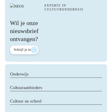
EXPERTS IN
CULTUURONDERWIJS
Wil je onze
nieuwsbrief
ontvangen?
Schrijf je in
Onderwijs
Aanbod alle doelgroepen
Cultuuraanbieders
Het jonge kind
Primair onderwijs
Homepage Cultuuraanbieders
Cultuur na school
Voortgezet onderwijs
Samenwerken met NEOS
Mbo oud
Educatief aanbod ontwikkelen
Voor professionals in het culturele en sociale domein