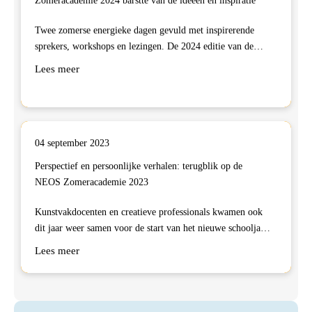
Zomeracademie 2024 barstte van de ideeën en inspiratie
Twee zomerse energieke dagen gevuld met inspirerende
sprekers, workshops en lezingen. De 2024 editie van de
Zomeracademie zat wederom vol met nieuwe inzichten en
Lees meer
kennis over cultuuronderwijs: in de toekomst én in het
heden. Van AI tot het creëren van een prikkelvriendelijke
lesomgeving.
04 september 2023
Perspectief en persoonlijke verhalen: terugblik op de
NEOS Zomeracademie 2023
Kunstvakdocenten en creatieve professionals kwamen ook
dit jaar weer samen voor de start van het nieuwe schooljaar
tijdens de NEOS Zomeracademie.
Lees meer