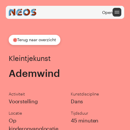
Open
Terug naar overzicht
Onderwijs
Kleintjekunst
Cultuuraanbieders
Ademwind
Cultuur na School
ONDERWIJS
Activiteit
Kunstdiscipline
Voorstelling
Dans
Terug naar hoofdmenu
Locatie
Tijdsduur
Op
45 minuten
home onderwijs
kinderopvanglocatie