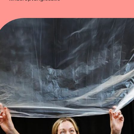
het jonge kind
primair onderwijs
voortgezet onderwijs
mbo
Aanbod alle doelgroepen
Academie
Inspiratie
Agenda