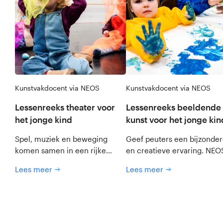
Kunstvakdocent via NEOS
Kunstvakdocent via NEOS
Lessenreeks theater voor
Lessenreeks beeldende
het jonge kind
kunst voor het jonge kin
Spel, muziek en beweging
Geef peuters een bijzonde
komen samen in een rijke
en creatieve ervaring. NEO
leerervaring voor peuters in
helpt met het organiseren 
Lees meer
Lees meer
een lessenreeks theater voor
een lessenreeks beeldende
het jonge kind.
kunst voor het jonge kind, 
een docent bij jou op de gr