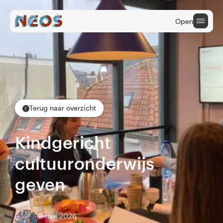
Open
Onderwijs
Cultuuraanbieders
Terug naar overzicht
Cultuur na School
Kindgericht
cultuuronderwijs
geven
9 mei 2026