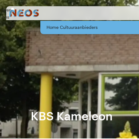
Over
ons
Home Cultuuraanbieders
KBS Kameleon