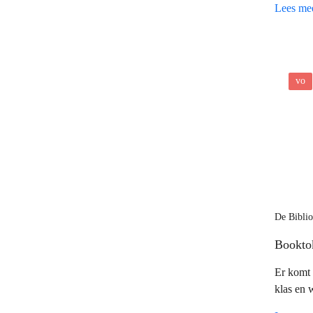
Lees me
vo
De Bibli
Bookto
Er komt 
klas en 
zelf een