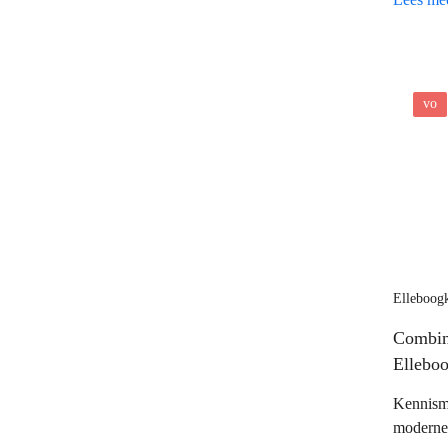
Leusden
leerling
Lichaam
aan de s
Mode
Muziek
Natuur en milieu
vo
Oorlog en vrede
Pesten
Politiek
Religie
Samenwerken
Sociale media
Sport en bewegen
Techniek
Elleboog
Technologie
Tijd en geschiedenis
Combin
Verliefdheid
Ellebo
Vriendschap
Wereldoriëntatie
Kennism
Ziekte en verlies
moderne 
Zorg