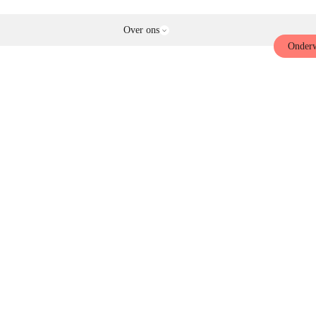
Over ons
Onderw
nderwijs