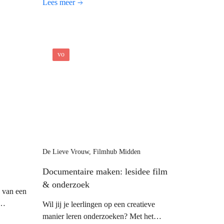
Lees meer
geschiedenis van katoendrukken en het
maken van patronen. Ze bedrukken
stoffen en naaien hier een kussen, tas of
knuffel van.
vo
De Lieve Vrouw, Filmhub Midden
Documentaire maken: lesidee film
& onderzoek
n van een
Wil jij je leerlingen op een creatieve
 ervaren
manier leren onderzoeken? Met het