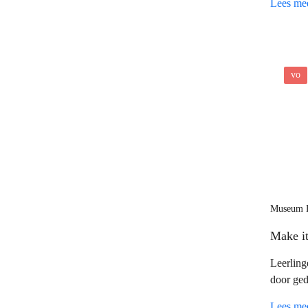
Lees me
boek dat
vo
Museum F
Make it
Leerling
door ged
collectie
Lees me