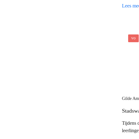
design e
Lees me
vo
Gilde Am
Stadsw
Tijdens 
leerling
vertellen