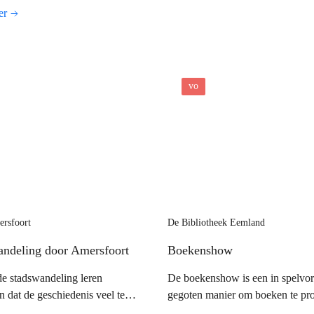
beïnvloeden.
n de beeldcultuur van nu.
er
vo
ersfoort
De Bibliotheek Eemland
andeling door Amersfoort
Boekenshow
de stadswandeling leren
De boekenshow is een in spelvo
en dat de geschiedenis veel te
gegoten manier om boeken te pr
 heeft.
genres te leren kennen en