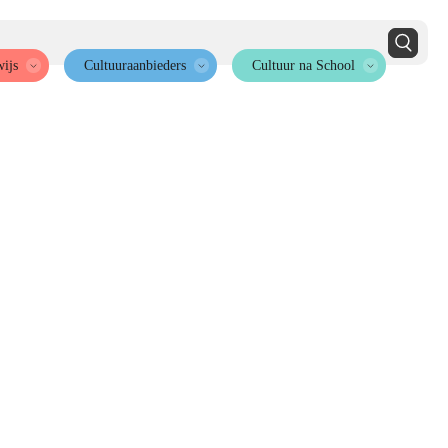
ijs
Cultuuraanbieders
Cultuur na School