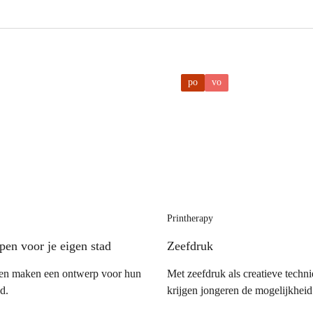
po
vo
Printherapy
en voor je eigen stad
Zeefdruk
gen maken een ontwerp voor hun
Met zeefdruk als creatieve techni
d.
krijgen jongeren de mogelijkhei
eigen ideeën, symbolen en state