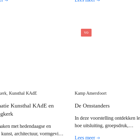
en op een laagdrempelige manier
hulp, handvatten en tips van een
lag gaan met poëzie.
leesconsulent.
vo
kerk, Kunsthal KAdE
Kamp Amersfoort
atie Kunsthal KAdE en
De Omstanders
ogkerk
In deze voorstelling ontdekken l
hoe uitsluiting, groepsdruk,
aken met hedendaagse en
machtsverhoudingen en angst on
kunst, architectuur, vormgeving,
Lees meer