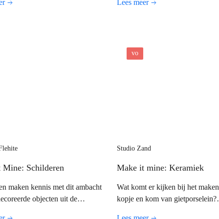
er
Lees meer
 ze hebben gelezen!
vo
lehite
Studio Zand
 Mine: Schilderen
Make it mine: Keramiek
en maken kennis met dit ambacht
Wat komt er kijken bij het make
ecoreerde objecten uit de
kopje en kom van gietporselein?
 te bekijken en natuurlijk ook zelf
Leerlingen leren dit al doende en
er
Lees meer