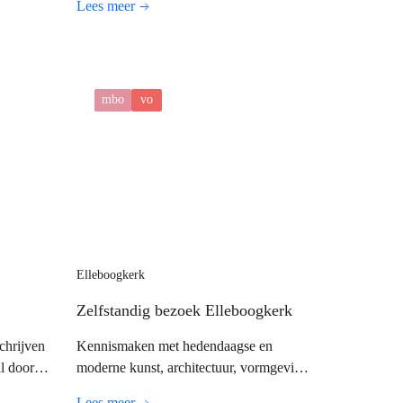
Lees meer
arnaast
Amersfoort. Goed kijken naar ruimte kun
telijke
je leren.
el
mbo
vo
Elleboogkerk
Zelfstandig bezoek Elleboogkerk
chrijven
Kennismaken met hedendaagse en
l door
moderne kunst, architectuur, vormgeving,
n en
design en de beeldcultuur van nu.
Lees meer