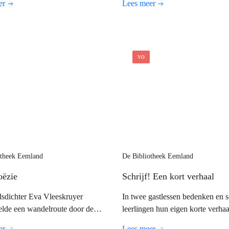
er
Lees meer
letterlijk draagbaar te maken. Da
laat de workshop zien dat ambach
technieken toegankelijk en actue
kunnen zijn.
vo
otheek Eemland
De Bibliotheek Eemland
oëzie
Schrijf! Een kort verhaal
sdichter Eva Vleeskruyer
In twee gastlessen bedenken en s
lde een wandelroute door de
leerlingen hun eigen korte verhaa
ad van Amersfoort waarin
middel van creatieve werkvorme
er
Lees meer