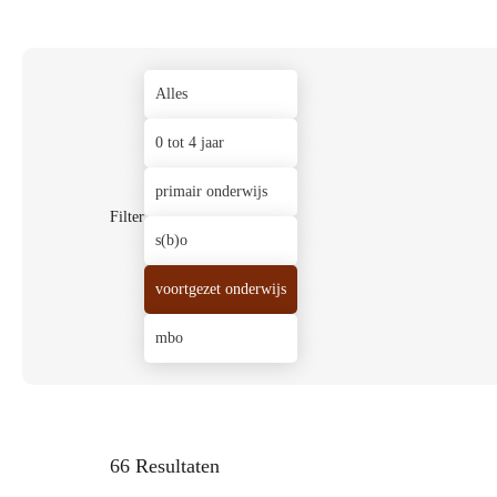
Alles
0 tot 4 jaar
primair onderwijs
Filter
s(b)o
voortgezet onderwijs
mbo
66 Resultaten