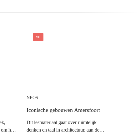
vo
NEOS
Iconische gebouwen Amersfoort
ek,
Dit lesmateriaal gaat over ruimtelijk
d om hun
denken en taal in architectuur, aan de
ments
hand van iconische gebouwen in