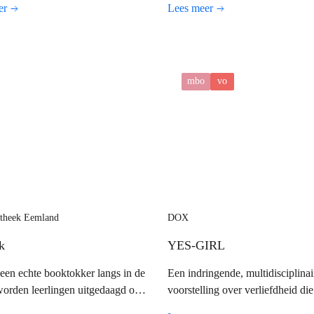
er
Lees meer
zoekmogelijkheden te verkennen
mbo
vo
otheek Eemland
DOX
k
YES-GIRL
een echte booktokker langs in de
Een indringende, multidisciplinai
worden leerlingen uitgedaagd om
voorstelling over verliefdheid die
 video of foto te maken over een
langzaam omslaat in controle.