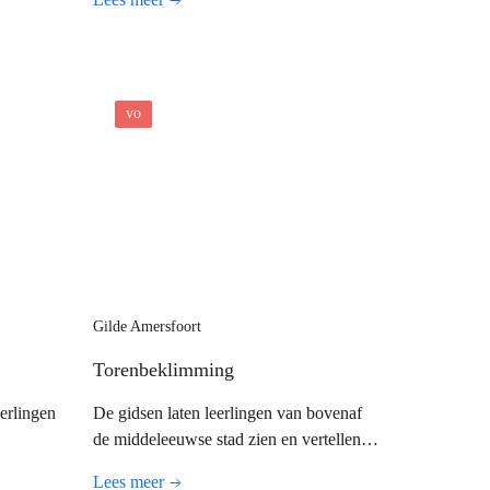
vo
Gilde Amersfoort
Torenbeklimming
eerlingen
De gidsen laten leerlingen van bovenaf
de middeleeuwse stad zien en vertellen
s gedrag
bijzondere feiten.
Lees meer