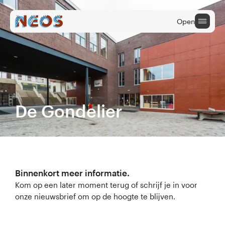
Open
Onderwijs
Cultuuraanbieders
De Gondelier
Cultuur na School
CULTUURAANBIEDERS
Binnenkort meer informatie.
Terug naar hoofdmenu
Kom op een later moment terug of schrijf je in voor
onze nieuwsbrief om op de hoogte te blijven.
Home Cultuuraanbieders