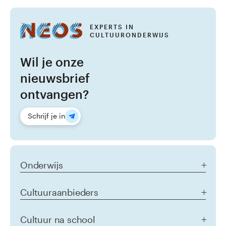
Academie
EXPERTS IN
agenda
CULTUURONDERWIJS
Inspiratieplein
Wil je onze
nieuwsbrief
Login
ontvangen?
Schrijf je in
Onderwijs
Aanbod alle doelgroepen
Cultuuraanbieders
Het jonge kind
Primair onderwijs
Homepage Cultuuraanbieders
Cultuur na school
Voortgezet onderwijs
Samenwerken met NEOS