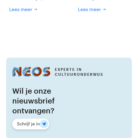
slag als echte filmmakers en
druktechnieken en materia
Lees meer
Lees meer
word je de regisseur van je
zoals sponsen, karton,
eigen boekverhaal!
natuurlijke structuren en
alledaagse voorwerpen. Ze
experimenteren met kleur,
vorm en textuur zonder voo
vaststaand eindresultaat.
EXPERTS IN
CULTUURONDERWIJS
Wil je onze
nieuwsbrief
ontvangen?
Schrijf je in