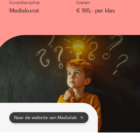
Kunstdiscipline
Kosten
het jonge kind
Mediakunst
€ 195,- per klas
primair onderwijs
voortgezet onderwijs
mbo
Aanbod alle doelgroepen
Academie
Inspiratie
Agenda
Naar de website van Medialab