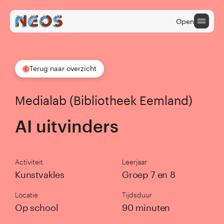
Open
Terug naar overzicht
Onderwijs
Medialab (Bibliotheek Eemland)
Cultuuraanbieders
AI uitvinders
Cultuur na School
ONDERWIJS
Activiteit
Leerjaar
Kunstvakles
Groep 7 en 8
Terug naar hoofdmenu
Locatie
Tijdsduur
Op school
90 minuten
home onderwijs