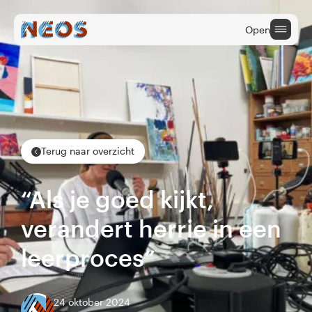
Open
Onderwijs
Cultuuraanbieders
Terug naar overzicht
Cultuur na School
“Als je goed kijkt,
verandert herrie in een
leerproces”
24 oktober 2024