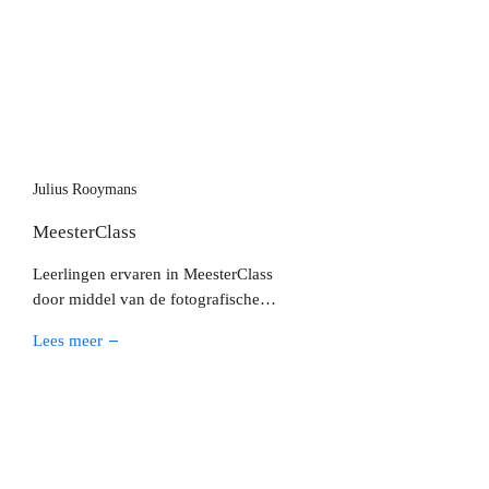
toegankelijk en actueel kunnen
zijn.
Julius Rooymans
MeesterClass
Leerlingen ervaren in MeesterClass
door middel van de fotografische
kunstseries van Julius Rooymans
Lees meer
hoe het was om kind te zijn in de
zeventiende eeuw en ontdekken
hun eigen plaats in de samenleving
van nu.