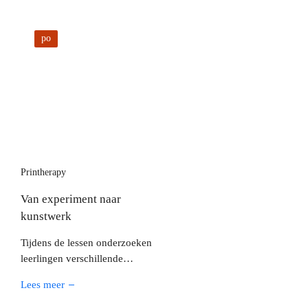
van je eigen boekverhaal!
po
Printherapy
Van experiment naar
kunstwerk
Tijdens de lessen onderzoeken
leerlingen verschillende
druktechnieken en materialen,
Lees meer
zoals sponsen, karton, natuurlijke
structuren en alledaagse