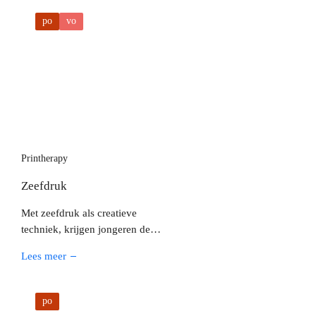
voorwerpen. Ze experimenteren
po
vo
met kleur, vorm en textuur zonder
vooraf vaststaand eindresultaat.
Printherapy
Zeefdruk
Met zeefdruk als creatieve
techniek, krijgen jongeren de
mogelijkheid om hun eigen ideeën,
Lees meer
symbolen en statements letterlijk
draagbaar te maken. Daarnaast laat
de workshop zien dat
po
ambachtelijke technieken