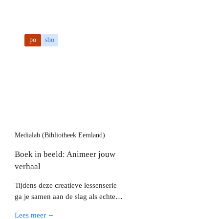
po
sbo
Medialab (Bibliotheek Eemland)
Boek in beeld: Animeer jouw
verhaal
Tijdens deze creatieve lessenserie
ga je samen aan de slag als echte
filmmakers en word je de regisseur
Lees meer