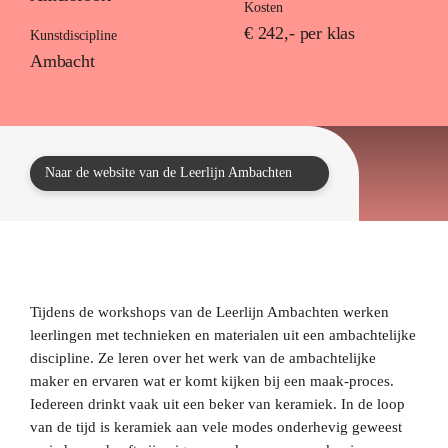
Kosten
het jonge kind
€ 242,- per klas
Kunstdiscipline
Ambacht
primair onderwijs
voortgezet onderwijs
mbo
Naar de website van de Leerlijn Ambachten
Aanbod alle doelgroepen
Academie
Inspiratie
Tijdens de workshops van de Leerlijn Ambachten werken
leerlingen met technieken en materialen uit een ambachtelijke
Agenda
discipline. Ze leren over het werk van de ambachtelijke
maker en ervaren wat er komt kijken bij een maak-proces.
Iedereen drinkt vaak uit een beker van keramiek. In de loop
van de tijd is keramiek aan vele modes onderhevig geweest