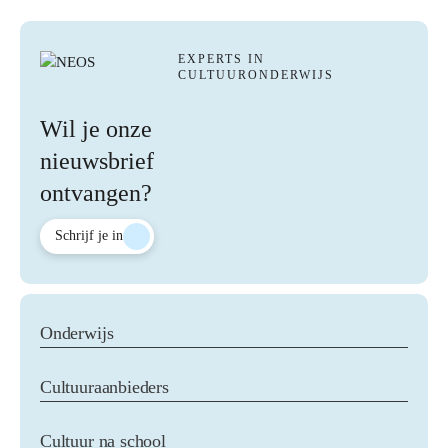
EXPERTS IN
CULTUURONDERWIJS
Wil je onze
nieuwsbrief
ontvangen?
Schrijf je in
Onderwijs
Aanbod alle doelgroepen
Cultuuraanbieders
Het jonge kind
Primair onderwijs
Homepage Cultuuraanbieders
Cultuur na school
Voortgezet onderwijs