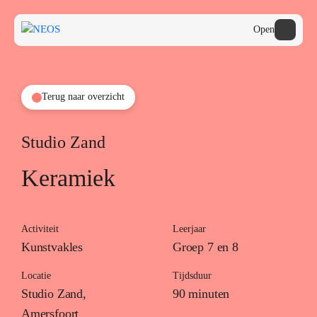
Open
Terug naar overzicht
Onderwijs
Cultuuraanbieders
Studio Zand
Cultuur na School
Keramiek
ONDERWIJS
Activiteit
Leerjaar
Kunstvakles
Groep 7 en 8
Terug naar hoofdmenu
Locatie
Tijdsduur
Studio Zand,
90 minuten
home onderwijs
Amersfoort