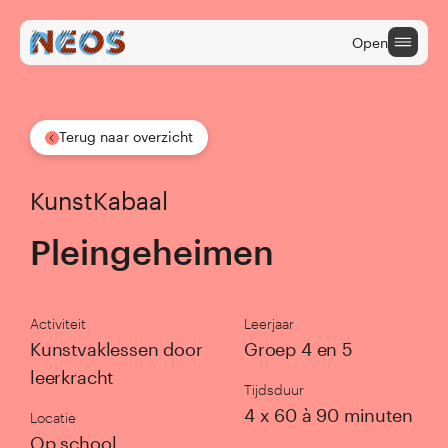
Open
Terug naar overzicht
Onderwijs
KunstKabaal
Cultuuraanbieders
Pleingeheimen
Cultuur na School
ONDERWIJS
Activiteit
Leerjaar
Kunstvaklessen door
Groep 4 en 5
Terug naar hoofdmenu
leerkracht
Tijdsduur
4 x 60 à 90 minuten
Locatie
home onderwijs
Op school