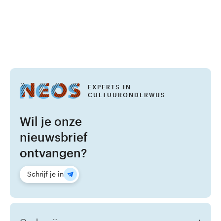
eigen boekverhaal!
natuurlijke structuren en
alledaagse voorwerpen. Ze
experimenteren met kleur,
vorm en textuur zonder voo
vaststaand eindresultaat.
EXPERTS IN
CULTUURONDERWIJS
Wil je onze
nieuwsbrief
ontvangen?
Schrijf je in