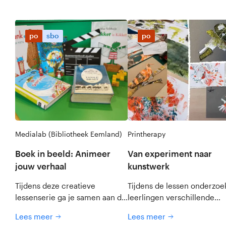
po
sbo
po
Medialab (Bibliotheek Eemland)
Printherapy
Boek in beeld: Animeer
Van experiment naar
jouw verhaal
kunstwerk
Tijdens deze creatieve
Tijdens de lessen onderzo
lessenserie ga je samen aan de
leerlingen verschillende
slag als echte filmmakers en
druktechnieken en materia
Lees meer
Lees meer
word je de regisseur van je
zoals sponsen, karton,