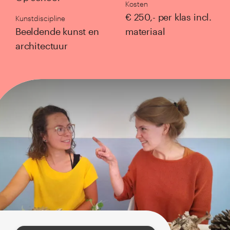
Kosten
het jonge kind
€ 250,- per klas incl.
Kunstdiscipline
Beeldende kunst en
materiaal
primair onderwijs
architectuur
voortgezet onderwijs
mbo
Aanbod alle doelgroepen
Academie
Inspiratie
Agenda